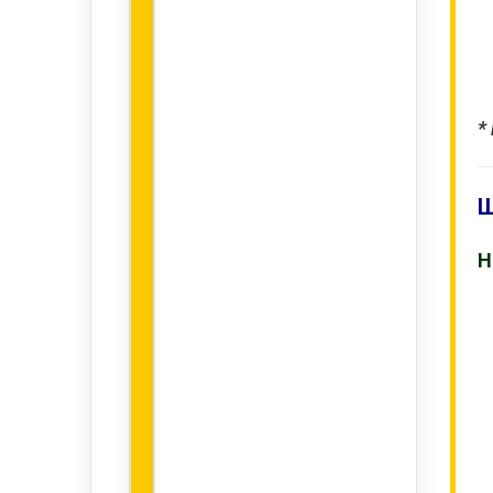
*
Ш
Н