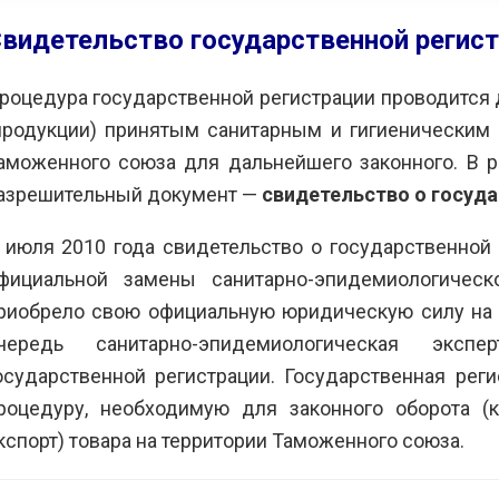
видетельство государственной регист
роцедура государственной регистрации проводится 
продукции) принятым санитарным и гигиеническим 
аможенного союза для дальнейшего законного. В р
 поблагодарить вас за
Мы получили большое
С
азрешительный документ —
свидетельство о госуда
у по сертификации
удовольствие от совместной
р
о оборудования
работы с вами и можем
о
 июля 2010 года свидетельство о государственной 
ваниям техрегламенов
рекомендовать вас как
з
енного союза.
надежного и
к
фициальной замены санитарно-эпидемиологическ
мся на дальнейшее
профессионального
н
риобрело свою официальную юридическую силу на 
дничество.
партнера в сфере
п
чередь санитарно-эпидемиологическая эксп
сертификации и
в
промбезопасности.
ЭНЕРГО»
-
осударственной регистрации. Государственная рег
П
М.Е.
роцедуру, необходимую для законного оборота (к
АО ИК «ЗИОМАР»
-
Е
кспорт) товара на территории Таможенного союза.
Бузинов А.В.