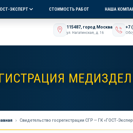
Я СЕРТИФИКАЦИЯ
БЕЗ ПОСРЕДНИКОВ!
ONLI
ГОСТ-ЭКСПЕРТ
СТОИМОСТЬ РАБОТ
НАША КОМПА
ашего бизнеса
115487, город Москва
+7 
ул. Нагатинская, д. 16
Обс
ГИСТРАЦИЯ МЕДИЗДЕ
лавная
Свидетельство госрегистрации СГР — ГК «ГОСТ-Экспер