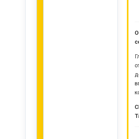
О
с
Г
о
д
в
к
С
Т