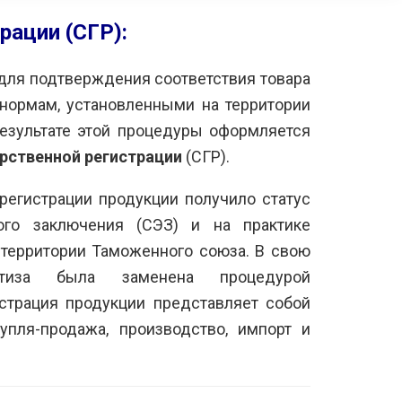
рации (СГР):
для подтверждения соответствия товара
нормам, установленными на территории
езультате этой процедуры оформляется
читаем возможным
Выражаем вам
рственной регистрации
(СГР).
екомендовать вашу
признательность за
рганизацию другим
организацию и проведение
регистрации продукции получило статус
аинтересованным
сертификации продукции,
омпаниям. Рассчитываем
провозимой на территорию
ого заключения (СЭЗ) и на практике
а дальнейшую
РФ. Надеемся на
территории Таможенного союза. В свою
родуктивную работу с
дальнейшее
ертиза была заменена процедурой
ами.
взаимовыгодное
сотрудничество.
истрация продукции представляет собой
АО «МЕЧЕЛ»
-
упля-продажа, производство, импорт и
OOO «ЗАПАГРОМАШ»
-
ршов С.Ф.
Ким И.Г.