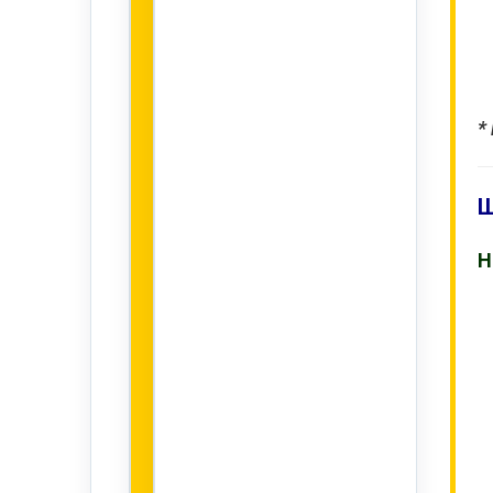
*
Ш
Н