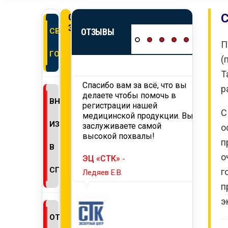
С
ОНЛАЙН
ЗАЯВКА
СВИДЕТЕЛЬСТВО
ОТЗЫВЫ
П
ГОСРЕГИСТРАЦИИ
(
Т
 вам
Спасибо вам за всё, что вы
Хотим
р
ьность за
делаете чтобы помочь в
работ
ВНЕСЕНИЕ
ию и проведение
регистрации нашей
нашег
С
ции продукции,
медицинской продукции. Вы
требо
ИЗМЕНЕНИЙ
й на территорию
заслуживаете самой
тамож
о
мся на
высокой похвалы!
Надее
п
ее
сотру
В
годное
о
ЭЦ «СТК»
-
ество.
ТД «
СГР
г
Ледяев Е.В.
Селин 
п
ПАГРОМАШ»
-
э
ОТКАЗНОЕ