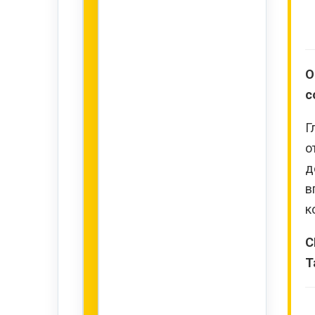
О
с
Г
о
д
в
к
С
Т