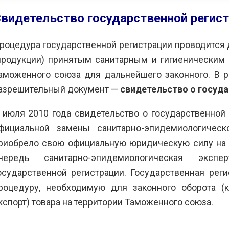
видетельство государственной регист
роцедура государственной регистрации проводится 
продукции) принятым санитарным и гигиеническим 
аможенного союза для дальнейшего законного. В р
 поблагодарить вас за
Мы получили большое
С
азрешительный документ —
свидетельство о госуда
у по сертификации
удовольствие от совместной
р
о оборудования
работы с вами и можем
о
 июля 2010 года свидетельство о государственной 
ваниям техрегламенов
рекомендовать вас как
з
енного союза.
надежного и
к
фициальной замены санитарно-эпидемиологическ
мся на дальнейшее
профессионального
н
риобрело свою официальную юридическую силу на 
дничество.
партнера в сфере
п
чередь санитарно-эпидемиологическая эксп
сертификации и
в
промбезопасности.
ЭНЕРГО»
-
осударственной регистрации. Государственная рег
П
М.Е.
роцедуру, необходимую для законного оборота (к
АО ИК «ЗИОМАР»
-
Е
кспорт) товара на территории Таможенного союза.
Бузинов А.В.