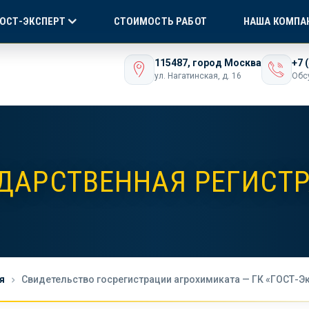
Я СЕРТИФИКАЦИЯ
БЕЗ ПОСРЕДНИКОВ!
ONLI
ГОСТ-ЭКСПЕРТ
СТОИМОСТЬ РАБОТ
НАША КОМПА
ашего бизнеса
115487, город Москва
+7 
ул. Нагатинская, д. 16
Обс
ДАРСТВЕННАЯ РЕГИСТ
я
Свидетельство госрегистрации агрохимиката — ГК «ГОСТ-Э