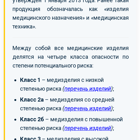
утвержден 1 января 2013 года. Ранее такая
продукция обозначалась как «изделия
медицинского назначения» и «медицинская
техника».
Между собой все медицинские изделия
делятся на четыре класса опасности по
степени потенциального риска:
Класс 1
– медизделия с низкой
степенью риска
(
перечень изделий
)
;
Класс 2а
– медизделия со средней
степенью риска
(
перечень изделий
)
;
Класс 2б
– медизделия с повышенной
степенью риска
(
перечень изделий
)
;
Класс 3
– медизделия с высокой