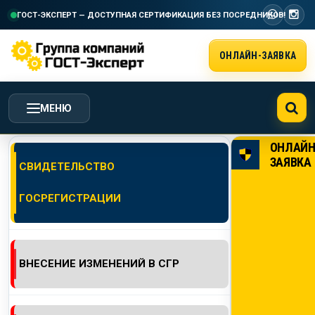
ГОСТ-ЭКСПЕРТ — ДОСТУПНАЯ СЕРТИФИКАЦИЯ
БЕЗ ПОСРЕДНИКОВ!
ОНЛАЙН-ЗАЯВКА
МЕНЮ
ОНЛАЙ
ГЛАВНАЯ
ЗАЯВКА
СВИДЕТЕЛЬСТВО
ГОСРЕГИСТРАЦИИ
УСЛУГИ ГК ГОСТ-ЭКСПЕРТ
СТОИМОСТЬ РАБОТ
ВНЕСЕНИЕ ИЗМЕНЕНИЙ В СГР
НАША КОМПАНИЯ