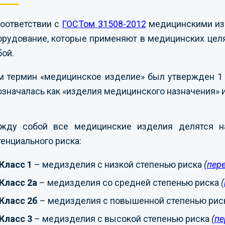
соответствии с
ГОСТом 31508-2012
медицинскими изд
орудование, которые применяют в медицинских целя
бой.
м термин «медицинское изделие» был утвержден 1 я
означалась как «изделия медицинского назначения» и
жду собой все медицинские изделия делятся на
тенциального риска:
Класс 1
– медизделия с низкой степенью риска
(
пер
Класс 2а
– медизделия со средней степенью риска
(
Класс 2б
– медизделия с повышенной степенью рис
Класс 3
– медизделия с высокой степенью риска
(
пе