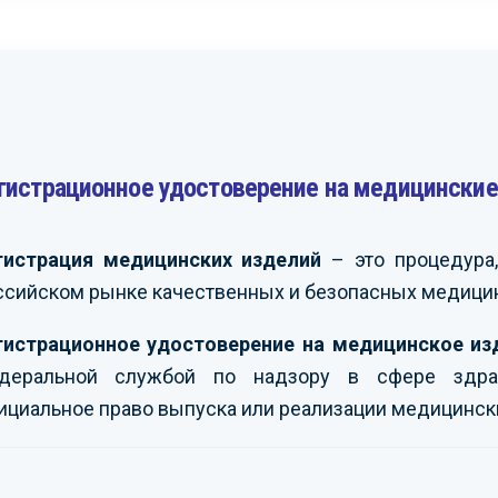
гистрационное удостоверение на медицинские
 поблагодарить вас за
Мы получили большое
С
у по сертификации
удовольствие от совместной
р
о оборудования
работы с вами и можем
о
ваниям техрегламенов
рекомендовать вас как
з
гистрация медицинских изделий
– это процедура,
енного союза.
надежного и
к
ссийском рынке качественных и безопасных медицин
мся на дальнейшее
профессионального
н
дничество.
партнера в сфере
п
сертификации и
в
гистрационное удостоверение на медицинское из
промбезопасности.
ЭНЕРГО»
-
деральной службой по надзору в сфере здра
П
М.Е.
ициальное право выпуска или реализации медицинск
АО ИК «ЗИОМАР»
-
Е
Бузинов А.В.