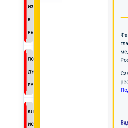
ИЗМЕНЕНИЙ
В
РЕГДОСЬЕ
Фе
гл
ме
ПОЛУЧЕНИЕ
Ро
ДУБЛИКАТА
Са
ре
РУ
По
КЛИНИЧЕСКИЕ
Ви
ИСПЫТАНИЯ