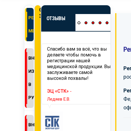
ОНЛАЙН
ЗАЯВКА
РЕГИСТРАЦИЯ
ОТЗЫВЫ
МЕДИЗДЕЛИЙ
Ре
 вам
Спасибо вам за всё, что вы
Хотим
ьность за
делаете чтобы помочь в
работ
ВНЕСЕНИЕ
ию и проведение
регистрации нашей
нашег
ции продукции,
медицинской продукции. Вы
требо
Ре
ИЗМЕНЕНИЙ
й на территорию
заслуживаете самой
тамож
ро
мся на
высокой похвалы!
Надее
ее
сотру
В
годное
Ре
ЭЦ «СТК»
-
ество.
ТД «
РУ
Фе
Ледяев Е.В.
Селин 
оф
ПАГРОМАШ»
-
ВНЕСЕНИЕ