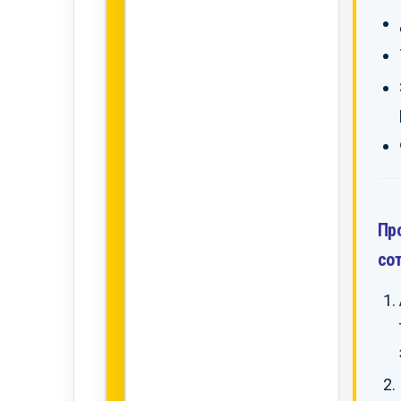
Пр
со