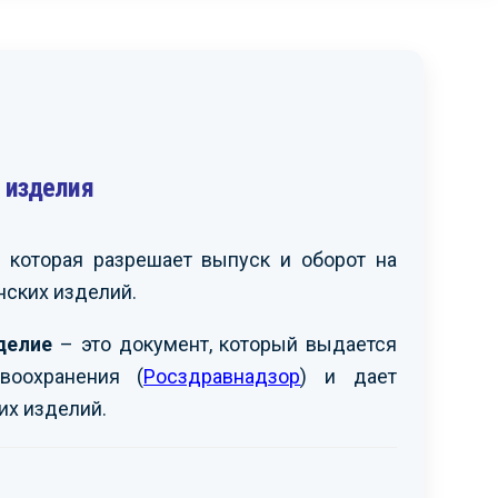
 изделия
читаем возможным
Выражаем вам
екомендовать вашу
признательность за
рганизацию другим
организацию и проведение
аинтересованным
сертификации продукции,
 которая разрешает выпуск и оборот на
омпаниям. Рассчитываем
провозимой на территорию
ских изделий.
а дальнейшую
РФ. Надеемся на
родуктивную работу с
дальнейшее
ами.
взаимовыгодное
делие
– это документ, который выдается
сотрудничество.
воохранения (
Росздравнадзор
) и дает
АО «МЕЧЕЛ»
-
их изделий.
OOO «ЗАПАГРОМАШ»
-
ршов С.Ф.
Ким И.Г.