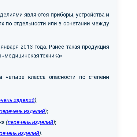
елиями являются приборы, устройства и
х по отдельности или в сочетании между
нваря 2013 года. Ранее такая продукция
 «медицинская техника».
 четыре класса опасности по степени
ечень изделий
)
;
перечень изделий
)
;
ка
(
перечень изделий
)
;
речень изделий
)
.