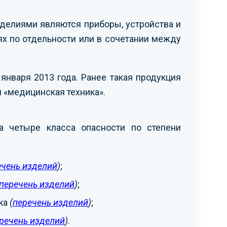
елиями являются приборы, устройства и
х по отдельности или в сочетании между
нваря 2013 года. Ранее такая продукция
 «медицинская техника».
 четыре класса опасности по степени
ечень изделий
)
;
перечень изделий
)
;
ка
(
перечень изделий
)
;
речень изделий
)
.