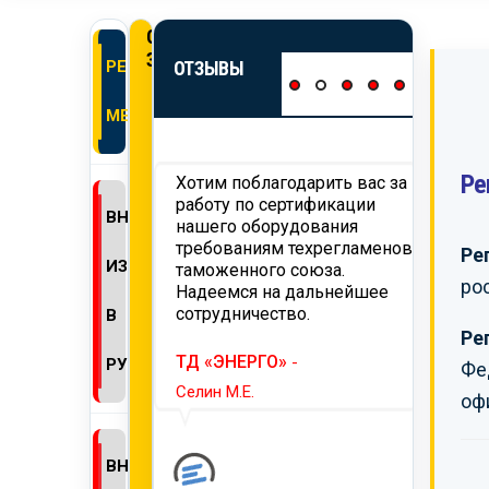
ОНЛАЙН
ЗАЯВКА
РЕГИСТРАЦИЯ
ОТЗЫВЫ
МЕДИЗДЕЛИЙ
Ре
м за всё, что вы
Хотим поблагодарить вас за
Мы по
тобы помочь в
работу по сертификации
удово
ВНЕСЕНИЕ
ии нашей
нашего оборудования
работ
ой продукции. Вы
требованиям техрегламенов
реком
Ре
ИЗМЕНЕНИЙ
ете самой
таможенного союза.
надеж
ро
охвалы!
Надеемся на дальнейшее
профе
сотрудничество.
партн
В
серти
Ре
-
промб
ТД «ЭНЕРГО»
-
РУ
Фе
Селин М.Е.
оф
АО И
Бузино
ВНЕСЕНИЕ