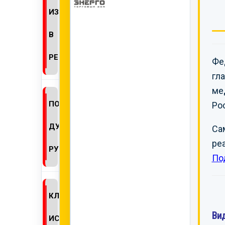
ИЗМЕНЕНИЙ
В
РЕГДОСЬЕ
Фе
гл
ме
ПОЛУЧЕНИЕ
Ро
ДУБЛИКАТА
Са
ре
РУ
По
КЛИНИЧЕСКИЕ
Ви
ИСПЫТАНИЯ