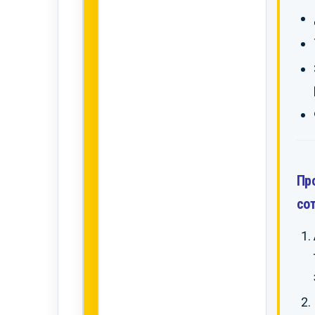
Пр
со