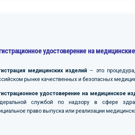
гистрационное удостоверение на медицинские
лучили большое
Считаем возможным
В
льствие от совместной
рекомендовать вашу
п
ы с вами и можем
организацию другим
о
ендовать вас как
заинтересованным
с
гистрация медицинских изделий
– это процедура,
ного и
компаниям. Рассчитываем
п
ссийском рынке качественных и безопасных медицин
ссионального
на дальнейшую
Р
ера в сфере
продуктивную работу с
д
фикации и
вами.
в
гистрационное удостоверение на медицинское из
езопасности.
с
деральной службой по надзору в сфере здра
ПАО «МЕЧЕЛ»
-
ициальное право выпуска или реализации медицинск
К «ЗИОМАР»
O
-
Ершов С.Ф.
в А.В.
К