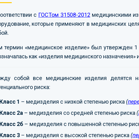
соответствии с
ГОСТом 31508-2012
медицинскими изд
орудование, которые применяют в медицинских целя
бой.
м термин «медицинское изделие» был утвержден 1 я
означалась как «изделия медицинского назначения» и
жду собой все медицинские изделия делятся на
тенциального риска:
Класс 1
– медизделия с низкой степенью риска
(
пер
Класс 2а
– медизделия со средней степенью риска
(
Класс 2б
– медизделия с повышенной степенью рис
Класс 3
– медизделия с высокой степенью риска
(
пе