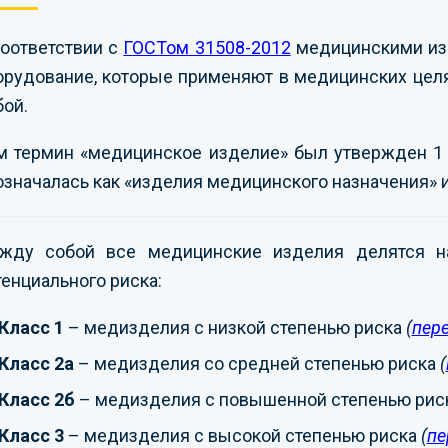
соответствии с
ГОСТом 31508-2012
медицинскими изд
орудование, которые применяют в медицинских целя
бой.
м термин «медицинское изделие» был утвержден 1 я
означалась как «изделия медицинского назначения» и
жду собой все медицинские изделия делятся на
тенциального риска:
Класс 1
– медизделия с низкой степенью риска
(
пер
Класс 2а
– медизделия со средней степенью риска
(
Класс 2б
– медизделия с повышенной степенью рис
Класс 3
– медизделия с высокой степенью риска
(
пе