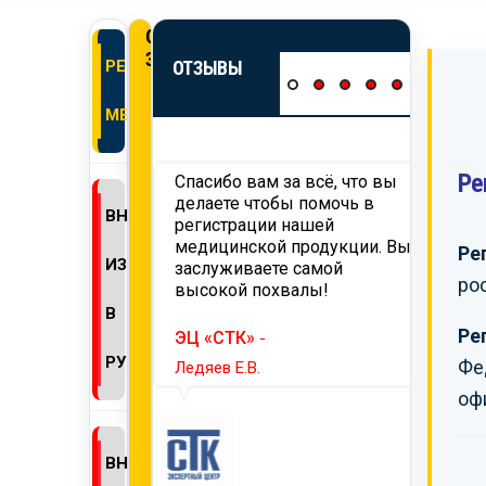
ОНЛАЙН
ЗАЯВКА
РЕГИСТРАЦИЯ
ОТЗЫВЫ
МЕДИЗДЕЛИЙ
Ре
 вам
Спасибо вам за всё, что вы
Хотим
ьность за
делаете чтобы помочь в
работ
ВНЕСЕНИЕ
ию и проведение
регистрации нашей
нашег
ции продукции,
медицинской продукции. Вы
требо
Ре
ИЗМЕНЕНИЙ
й на территорию
заслуживаете самой
тамож
ро
мся на
высокой похвалы!
Надее
ее
сотру
В
годное
Ре
ЭЦ «СТК»
-
ество.
ТД «
РУ
Фе
Ледяев Е.В.
Селин 
оф
ПАГРОМАШ»
-
ВНЕСЕНИЕ