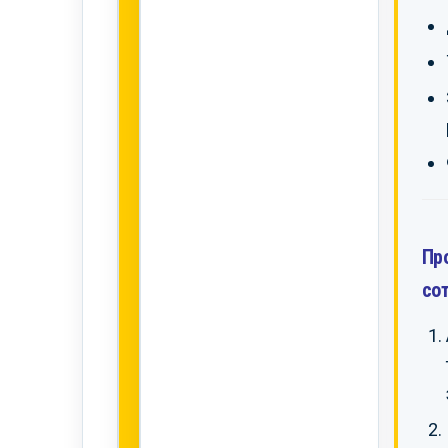
Пр
со