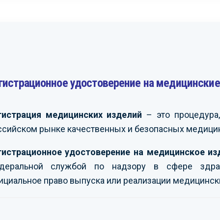
гистрационное удостоверение на медицинские
 поблагодарить вас за
Мы получили большое
С
у по сертификации
удовольствие от совместной
р
о оборудования
работы с вами и можем
о
ваниям техрегламенов
рекомендовать вас как
з
гистрация медицинских изделий
– это процедура,
енного союза.
надежного и
к
ссийском рынке качественных и безопасных медицин
мся на дальнейшее
профессионального
н
дничество.
партнера в сфере
п
сертификации и
в
гистрационное удостоверение на медицинское из
промбезопасности.
ЭНЕРГО»
-
деральной службой по надзору в сфере здра
П
М.Е.
ициальное право выпуска или реализации медицинск
АО ИК «ЗИОМАР»
-
Е
Бузинов А.В.