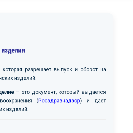
 изделия
читаем возможным
Выражаем вам
екомендовать вашу
признательность за
рганизацию другим
организацию и проведение
аинтересованным
сертификации продукции,
 которая разрешает выпуск и оборот на
омпаниям. Рассчитываем
провозимой на территорию
ских изделий.
а дальнейшую
РФ. Надеемся на
родуктивную работу с
дальнейшее
ами.
взаимовыгодное
делие
– это документ, который выдается
сотрудничество.
воохранения (
Росздравнадзор
) и дает
АО «МЕЧЕЛ»
-
их изделий.
OOO «ЗАПАГРОМАШ»
-
ршов С.Ф.
Ким И.Г.