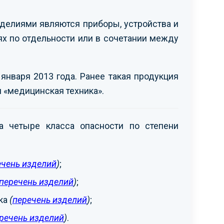
елиями являются приборы, устройства и
х по отдельности или в сочетании между
нваря 2013 года. Ранее такая продукция
 «медицинская техника».
 четыре класса опасности по степени
ечень изделий
)
;
перечень изделий
)
;
ка
(
перечень изделий
)
;
речень изделий
)
.