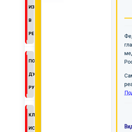
ИЗМЕНЕНИЙ
В
РЕГДОСЬЕ
Фе
гл
ме
ПОЛУЧЕНИЕ
Ро
ДУБЛИКАТА
Са
ре
РУ
По
КЛИНИЧЕСКИЕ
Ви
ИСПЫТАНИЯ