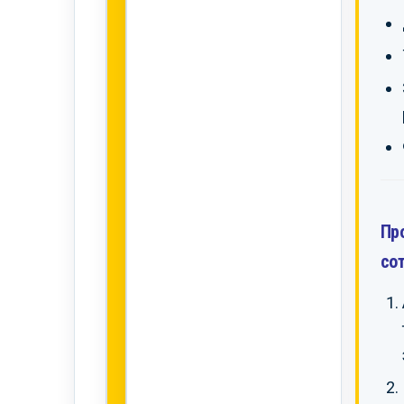
Пр
со