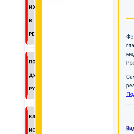
ИЗМЕНЕНИЙ
В
РЕГДОСЬЕ
Фе
гл
ме
ПОЛУЧЕНИЕ
Ро
ДУБЛИКАТА
Са
ре
РУ
По
КЛИНИЧЕСКИЕ
Ви
ИСПЫТАНИЯ