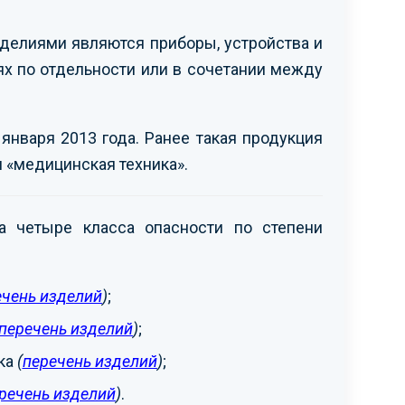
елиями являются приборы, устройства и
х по отдельности или в сочетании между
нваря 2013 года. Ранее такая продукция
 «медицинская техника».
 четыре класса опасности по степени
ечень изделий
)
;
перечень изделий
)
;
ка
(
перечень изделий
)
;
речень изделий
)
.