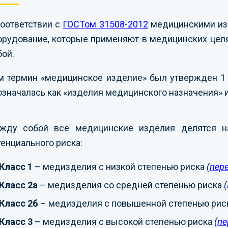
соответствии с
ГОСТом 31508-2012
медицинскими изд
орудование, которые применяют в медицинских целя
бой.
м термин «медицинское изделие» был утвержден 1 я
означалась как «изделия медицинского назначения» и
жду собой все медицинские изделия делятся на
тенциального риска:
Класс 1
– медизделия с низкой степенью риска
(
пер
Класс 2а
– медизделия со средней степенью риска
(
Класс 2б
– медизделия с повышенной степенью рис
Класс 3
– медизделия с высокой степенью риска
(
пе