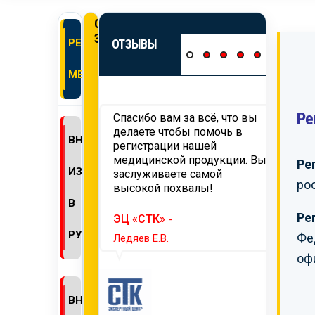
ОНЛАЙН
ЗАЯВКА
РЕГИСТРАЦИЯ
ОТЗЫВЫ
МЕДИЗДЕЛИЙ
Ре
 вам
Спасибо вам за всё, что вы
Хотим
ьность за
делаете чтобы помочь в
работ
ВНЕСЕНИЕ
ию и проведение
регистрации нашей
нашег
ции продукции,
медицинской продукции. Вы
требо
Ре
ИЗМЕНЕНИЙ
й на территорию
заслуживаете самой
тамож
ро
мся на
высокой похвалы!
Надее
ее
сотру
В
годное
Ре
ЭЦ «СТК»
-
ество.
ТД «
РУ
Фе
Ледяев Е.В.
Селин 
оф
ПАГРОМАШ»
-
ВНЕСЕНИЕ