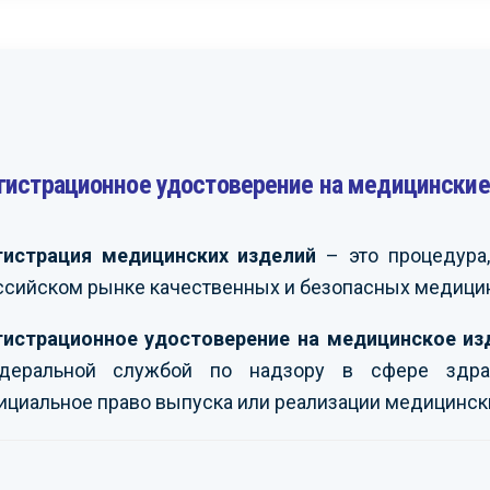
гистрационное удостоверение на медицинские
 поблагодарить вас за
Мы получили большое
С
у по сертификации
удовольствие от совместной
р
о оборудования
работы с вами и можем
о
ваниям техрегламенов
рекомендовать вас как
з
гистрация медицинских изделий
– это процедура,
енного союза.
надежного и
к
ссийском рынке качественных и безопасных медицин
мся на дальнейшее
профессионального
н
дничество.
партнера в сфере
п
сертификации и
в
гистрационное удостоверение на медицинское из
промбезопасности.
ЭНЕРГО»
-
деральной службой по надзору в сфере здра
П
М.Е.
ициальное право выпуска или реализации медицинск
АО ИК «ЗИОМАР»
-
Е
Бузинов А.В.