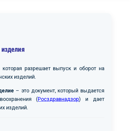
 изделия
читаем возможным
Выражаем вам
екомендовать вашу
признательность за
рганизацию другим
организацию и проведение
аинтересованным
сертификации продукции,
 которая разрешает выпуск и оборот на
омпаниям. Рассчитываем
провозимой на территорию
ских изделий.
а дальнейшую
РФ. Надеемся на
родуктивную работу с
дальнейшее
ами.
взаимовыгодное
делие
– это документ, который выдается
сотрудничество.
воохранения (
Росздравнадзор
) и дает
АО «МЕЧЕЛ»
-
их изделий.
OOO «ЗАПАГРОМАШ»
-
ршов С.Ф.
Ким И.Г.