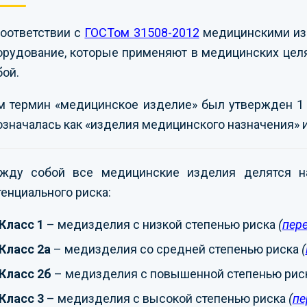
соответствии с
ГОСТом 31508-2012
медицинскими изд
орудование, которые применяют в медицинских целя
бой.
м термин «медицинское изделие» был утвержден 1 я
означалась как «изделия медицинского назначения» и
жду собой все медицинские изделия делятся на
тенциального риска:
Класс 1
– медизделия с низкой степенью риска
(
пер
Класс 2а
– медизделия со средней степенью риска
(
Класс 2б
– медизделия с повышенной степенью рис
Класс 3
– медизделия с высокой степенью риска
(
пе