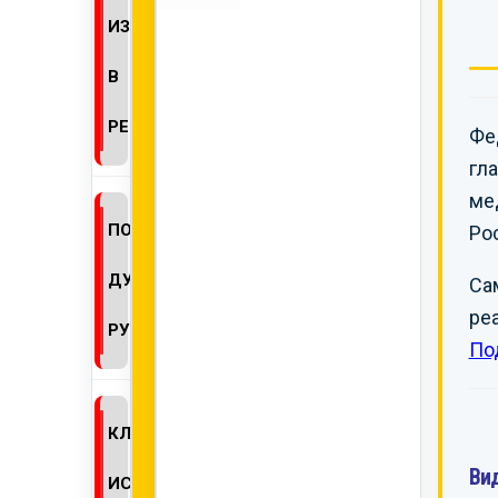
ИЗМЕНЕНИЙ
В
РЕГДОСЬЕ
Фе
гл
ме
ПОЛУЧЕНИЕ
Ро
ДУБЛИКАТА
Са
ре
РУ
По
КЛИНИЧЕСКИЕ
Ви
ИСПЫТАНИЯ