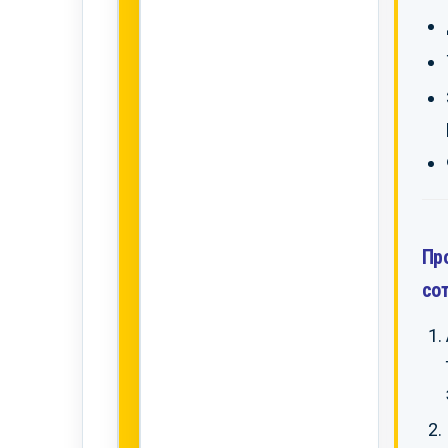
Пр
со