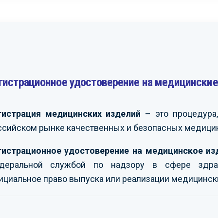
гистрационное удостоверение на медицинские
 поблагодарить вас за
Мы получили большое
С
у по сертификации
удовольствие от совместной
р
о оборудования
работы с вами и можем
о
ваниям техрегламенов
рекомендовать вас как
з
гистрация медицинских изделий
– это процедура,
енного союза.
надежного и
к
ссийском рынке качественных и безопасных медицин
мся на дальнейшее
профессионального
н
дничество.
партнера в сфере
п
сертификации и
в
гистрационное удостоверение на медицинское из
промбезопасности.
ЭНЕРГО»
-
деральной службой по надзору в сфере здра
П
М.Е.
ициальное право выпуска или реализации медицинск
АО ИК «ЗИОМАР»
-
Е
Бузинов А.В.