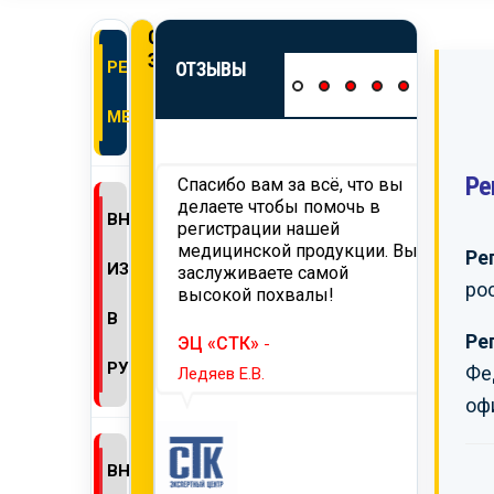
ОНЛАЙН
ЗАЯВКА
РЕГИСТРАЦИЯ
ОТЗЫВЫ
МЕДИЗДЕЛИЙ
Ре
 вам
Спасибо вам за всё, что вы
Хотим
ьность за
делаете чтобы помочь в
работ
ВНЕСЕНИЕ
ию и проведение
регистрации нашей
нашег
ции продукции,
медицинской продукции. Вы
требо
Ре
ИЗМЕНЕНИЙ
й на территорию
заслуживаете самой
тамож
ро
мся на
высокой похвалы!
Надее
ее
сотру
В
годное
Ре
ЭЦ «СТК»
-
ество.
ТД «
РУ
Фе
Ледяев Е.В.
Селин 
оф
ПАГРОМАШ»
-
ВНЕСЕНИЕ