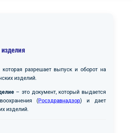
 изделия
читаем возможным
Выражаем вам
екомендовать вашу
признательность за
рганизацию другим
организацию и проведение
аинтересованным
сертификации продукции,
 которая разрешает выпуск и оборот на
омпаниям. Рассчитываем
провозимой на территорию
ских изделий.
а дальнейшую
РФ. Надеемся на
родуктивную работу с
дальнейшее
ами.
взаимовыгодное
делие
– это документ, который выдается
сотрудничество.
воохранения (
Росздравнадзор
) и дает
АО «МЕЧЕЛ»
-
их изделий.
OOO «ЗАПАГРОМАШ»
-
ршов С.Ф.
Ким И.Г.