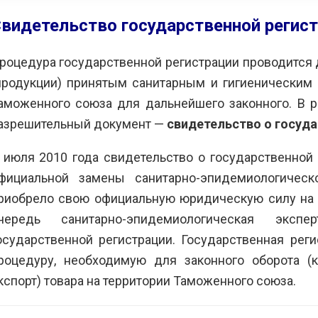
видетельство государственной регист
роцедура государственной регистрации проводится 
продукции) принятым санитарным и гигиеническим 
аможенного союза для дальнейшего законного. В р
 поблагодарить вас за
Мы получили большое
С
азрешительный документ —
свидетельство о госуда
у по сертификации
удовольствие от совместной
р
о оборудования
работы с вами и можем
о
 июля 2010 года свидетельство о государственной 
ваниям техрегламенов
рекомендовать вас как
з
енного союза.
надежного и
к
фициальной замены санитарно-эпидемиологическ
мся на дальнейшее
профессионального
н
риобрело свою официальную юридическую силу на 
дничество.
партнера в сфере
п
чередь санитарно-эпидемиологическая эксп
сертификации и
в
промбезопасности.
ЭНЕРГО»
-
осударственной регистрации. Государственная рег
П
М.Е.
роцедуру, необходимую для законного оборота (к
АО ИК «ЗИОМАР»
-
Е
кспорт) товара на территории Таможенного союза.
Бузинов А.В.