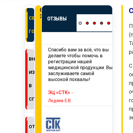
С
ОНЛАЙН
ЗАЯВКА
СВИДЕТЕЛЬСТВО
ОТЗЫВЫ
П
ГОСРЕГИСТРАЦИИ
(
Т
 вам
Спасибо вам за всё, что вы
Хотим
р
ьность за
делаете чтобы помочь в
работ
ВНЕСЕНИЕ
ию и проведение
регистрации нашей
нашег
С
ции продукции,
медицинской продукции. Вы
требо
ИЗМЕНЕНИЙ
й на территорию
заслуживаете самой
тамож
о
мся на
высокой похвалы!
Надее
п
ее
сотру
В
годное
о
ЭЦ «СТК»
-
ество.
ТД «
СГР
г
Ледяев Е.В.
Селин 
п
ПАГРОМАШ»
-
э
ОТКАЗНОЕ