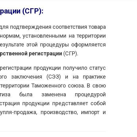
рации (СГР):
для подтверждения соответствия товара
нормам, установленными на территории
езультате этой процедуры оформляется
читаем возможным
Выражаем вам
рственной регистрации
(СГР).
екомендовать вашу
признательность за
рганизацию другим
организацию и проведение
регистрации продукции получило статус
аинтересованным
сертификации продукции,
омпаниям. Рассчитываем
провозимой на территорию
ого заключения (СЭЗ) и на практике
а дальнейшую
РФ. Надеемся на
территории Таможенного союза. В свою
родуктивную работу с
дальнейшее
ертиза была заменена процедурой
ами.
взаимовыгодное
сотрудничество.
истрация продукции представляет собой
АО «МЕЧЕЛ»
-
упля-продажа, производство, импорт и
OOO «ЗАПАГРОМАШ»
-
ршов С.Ф.
Ким И.Г.