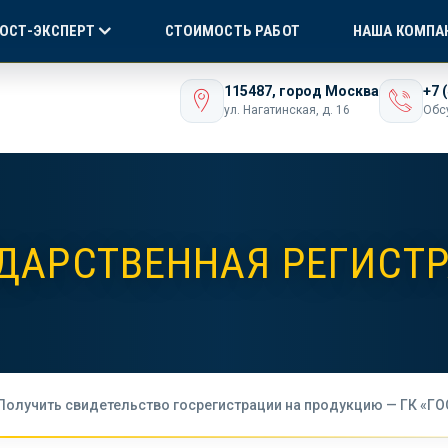
Я СЕРТИФИКАЦИЯ
БЕЗ ПОСРЕДНИКОВ!
ONLI
ГОСТ-ЭКСПЕРТ
СТОИМОСТЬ РАБОТ
НАША КОМПА
ашего бизнеса
115487, город Москва
+7 
ул. Нагатинская, д. 16
Обс
ДАРСТВЕННАЯ РЕГИСТ
Получить свидетельство госрегистрации на продукцию — ГК «ГО