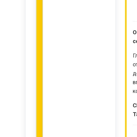
О
с
Г
о
д
в
к
С
Т