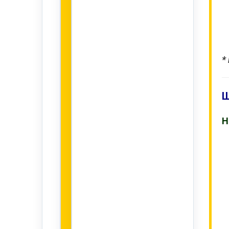
*
Ш
Н