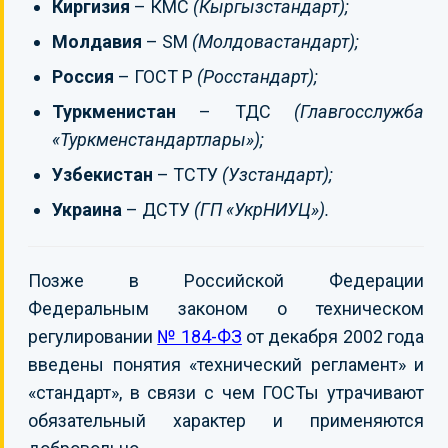
Киргизия
– КМС
(Кыргызстандарт);
Молдавия
– SM
(Молдовастандарт);
Россия
– ГОСТ Р
(Росстандарт);
Туркменистан
– ТДС
(Главгосслужба
«Туркменстандартлары»);
Узбекистан
– ТСТУ
(Узстандарт);
Украина
– ДСТУ
(ГП «УкрНИУЦ»).
Позже в Российской Федерации
Федеральным законом о техническом
регулировании
№ 184-ФЗ
от декабря 2002 года
введены понятия «технический регламент» и
«стандарт», в связи с чем ГОСТы утрачивают
обязательный характер и применяются