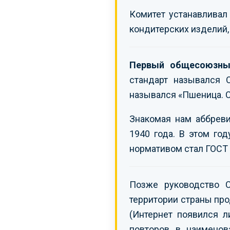
Комитет устанавливал
кондитерских изделий, 
Первый общесоюзный
стандарт назывался 
назывался «Пшеница. С
Знакомая нам аббрев
1940 года. В этом го
нормативом стал ГОСТ
Позже руководство 
территории страны про
(Интернет появился л
повторов в наимено