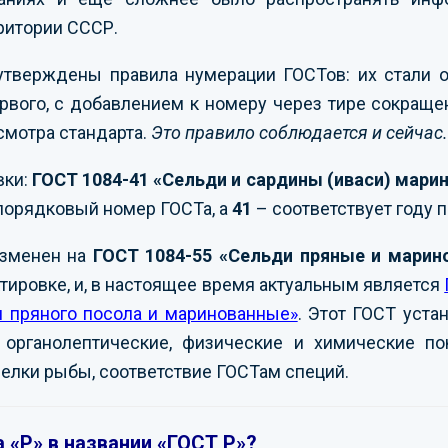
рритории СССР.
утверждены правила нумерации ГОСТов: их стали 
рвого, с добавлением к номеру через тире сокраще
смотра стандарта.
Это правило соблюдается и сейчас.
вки:
ГОСТ 1084-41 «Сельди и сардины (иваси) мари
порядковый номер ГОСТа, а
41
– соответствует году п
изменен на
ГОСТ 1084-55 «Сельди пряные и марин
ировке, и, в настоящее время актуальным является
я пряного посола и маринованные»
. Этот ГОСТ уст
органолептические, физические и химические пок
елки рыбы, соответствие ГОСТам специй.
 «Р» в названии «ГОСТ Р»?