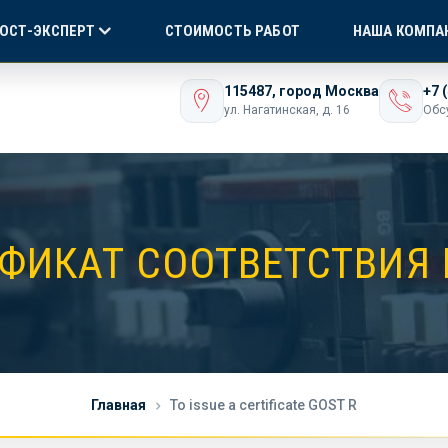
Я СЕРТИФИКАЦИЯ
БЕЗ ПОСРЕДНИКОВ!
ONLI
ГОСТ-ЭКСПЕРТ
СТОИМОСТЬ РАБОТ
НАША КОМПА
ашего бизнеса
115487, город Москва
+7 
ул. Нагатинская, д. 16
Обс
ФИКАТ СООТВЕТСТВИЯ 
Главная
To issue a certificate GOST R