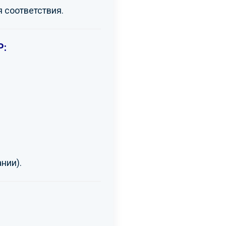
 соответствия.
Р:
ании).