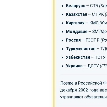
Беларусь
– СТБ
(Ко
Казахстан
– СТ РК
(
Киргизия
– КМС
(Кы
Молдавия
– SM
(Мо
Россия
– ГОСТ Р
(Ро
Туркменистан
– ТД
Узбекистан
– ТСТУ
Украина
– ДСТУ
(ГП
Позже в Российской Ф
декабря 2002 года вве
утрачивают обязательн