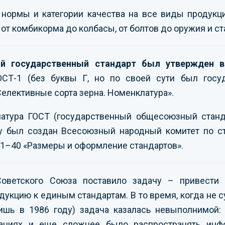
 нормы и категории качества на все виды продукц
от комбикорма до колбасы, от болтов до оружия и ст
 государственный стандарт был утвержден в
ОСТ-1 (без буквы Г, но по своей сути был госу
елективные сорта зерна. Номенклатура».
иатура ГОСТ (государственный общесоюзный станд
ду был создан Всесоюзный народный комитет по с
 1–40 «Размеры и оформление стандартов».
Советского Союза поставило задачу – привест
дукцию к единым стандартам. В то время, когда не 
ишь в 1986 году) задача казалась невыполнимой:
ваниях и еще сложнее было распространять ин