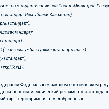
митет по стандартизации при Совете Министров Респу
Госстандарт Республики Казахстан);
ргызстандарт);
лдовастандарт);
сстандарт);
С
(Главгосслужба «Туркменстандартлары»);
(Узстандарт);
 «УкрНИУЦ»).
едерации Федеральным законом о техническом рег
дены понятия «технический регламент» и «стандарт
ый характер и применяются добровольно.