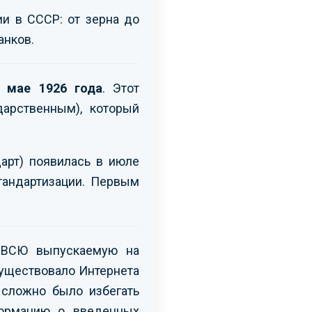
ии в СССР: от зерна до
анков.
 мае 1926 года
. Этот
дарственным), который
арт) появилась в июле
тандартизации. Первым
и ВСЮ выпускаемую на
существовало Интернета
 сложно было избегать
формацию о введенных