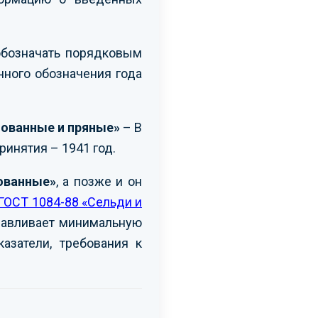
обозначать порядковым
нного обозначения года
нованные и пряные»
– В
ринятия – 1941 год.
ованные»
, а позже и он
ГОСТ 1084-88 «Сельди и
анавливает минимальную
азатели, требования к