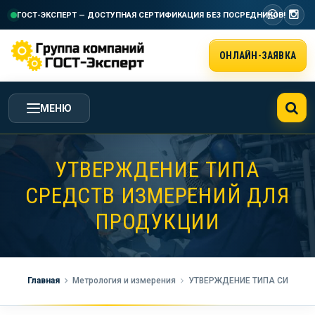
ГОСТ-ЭКСПЕРТ — ДОСТУПНАЯ СЕРТИФИКАЦИЯ
БЕЗ ПОСРЕДНИКОВ!
ОНЛАЙН-ЗАЯВКА
МЕНЮ
ГЛАВНАЯ
УТВЕРЖДЕНИЕ ТИПА
СРЕДСТВ ИЗМЕРЕНИЙ ДЛЯ
УСЛУГИ ГК ГОСТ-ЭКСПЕРТ
ПРОДУКЦИИ
СТОИМОСТЬ РАБОТ
Главная
Метрология и измерения
УТВЕРЖДЕНИЕ ТИПА СИ
НАША КОМПАНИЯ