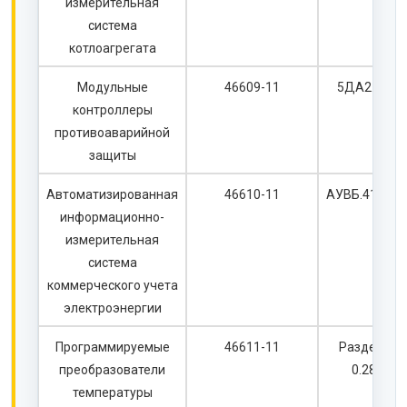
измерительная
система
котлоагрегата
Модульные
46609-11
5ДА2.407.
контроллеры
противоаварийной
защиты
Автоматизированная
46610-11
АУВБ.411711
информационно-
измерительная
система
коммерческого учета
электроэнергии
Программируемые
46611-11
Раздел 3.4
преобразователи
0.282.00
температуры