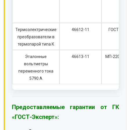
Термоэлектрические
46612-11
ГОСТ 8.338
преобразователи в
термопарой типа К
Эталонные
46613-11
МП-2201-00
вольтметры
переменного тока
5790 А
Предоставляемые гарантии от ГК
«ГОСТ-Эксперт»: