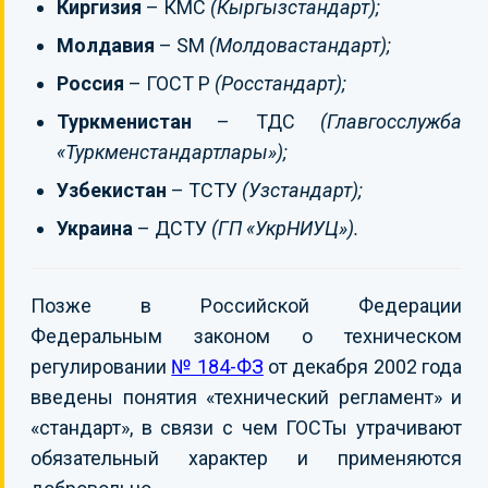
Киргизия
– КМС
(Кыргызстандарт);
Молдавия
– SM
(Молдовастандарт);
Россия
– ГОСТ Р
(Росстандарт);
Туркменистан
– ТДС
(Главгосслужба
«Туркменстандартлары»);
Узбекистан
– ТСТУ
(Узстандарт);
Украина
– ДСТУ
(ГП «УкрНИУЦ»).
Позже в Российской Федерации
Федеральным законом о техническом
регулировании
№ 184-ФЗ
от декабря 2002 года
введены понятия «технический регламент» и
«стандарт», в связи с чем ГОСТы утрачивают
обязательный характер и применяются