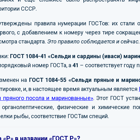
рритории СССР.
утверждены правила нумерации ГОСТов: их стали 
рвого, с добавлением к номеру через тире сокраще
смотра стандарта.
Это правило соблюдается и сейчас.
вки:
ГОСТ 1084-41 «Сельди и сардины (иваси) мари
порядковый номер ГОСТа, а
41
– соответствует году п
изменен на
ГОСТ 1084-55 «Сельди пряные и марин
ировке, и, в настоящее время актуальным является
я пряного посола и маринованные»
. Этот ГОСТ уст
органолептические, физические и химические пок
елки рыбы, соответствие ГОСТам специй.
 «Р» в названии «ГОСТ Р»?