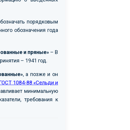
обозначать порядковым
нного обозначения года
нованные и пряные»
– В
ринятия – 1941 год.
ованные»
, а позже и он
ГОСТ 1084-88 «Сельди и
анавливает минимальную
азатели, требования к