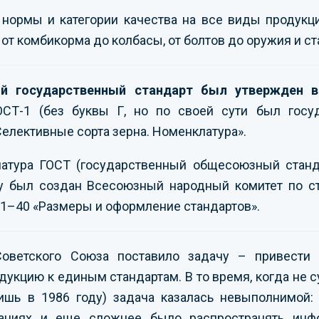
 нормы и категории качества на все виды продукц
от комбикорма до колбасы, от болтов до оружия и ст
 государственный стандарт был утвержден в
ОСТ-1 (без буквы Г, но по своей сути был госу
елективные сорта зерна. Номенклатура».
иатура ГОСТ (государственный общесоюзный станд
ду был создан Всесоюзный народный комитет по с
 1–40 «Размеры и оформление стандартов».
Советского Союза поставило задачу – привест
дукцию к единым стандартам. В то время, когда не 
ишь в 1986 году) задача казалась невыполнимой:
ваниях и еще сложнее было распространять ин