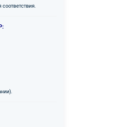
 соответствия.
Р:
ании).