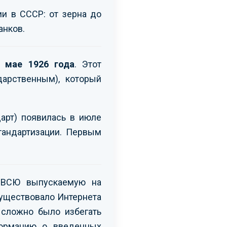
ии в СССР: от зерна до
анков.
 мае 1926 года
. Этот
дарственным), который
арт) появилась в июле
тандартизации. Первым
и ВСЮ выпускаемую на
существовало Интернета
 сложно было избегать
формацию о введенных