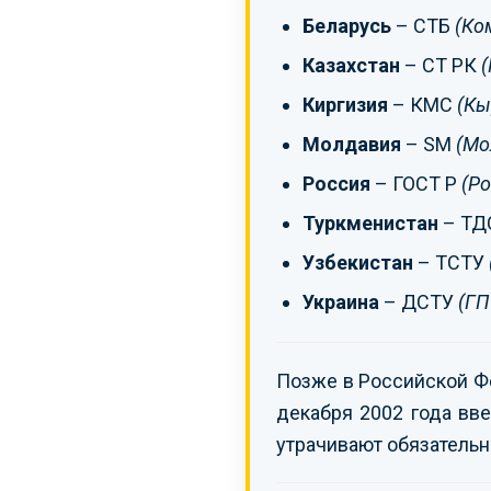
Беларусь
– СТБ
(Ко
Казахстан
– СТ РК
(
Киргизия
– КМС
(Кы
Молдавия
– SM
(Мо
Россия
– ГОСТ Р
(Ро
Туркменистан
– ТД
Узбекистан
– ТСТУ
Украина
– ДСТУ
(ГП
Позже в Российской Ф
декабря 2002 года вве
утрачивают обязательн