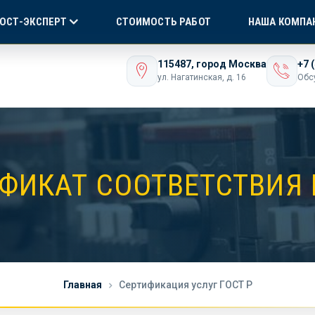
Я СЕРТИФИКАЦИЯ
БЕЗ ПОСРЕДНИКОВ!
ONLI
ГОСТ-ЭКСПЕРТ
СТОИМОСТЬ РАБОТ
НАША КОМПА
ашего бизнеса
115487, город Москва
+7 
ул. Нагатинская, д. 16
Обс
ФИКАТ СООТВЕТСТВИЯ 
Главная
Сертификация услуг ГОСТ Р