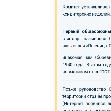
Комитет устанавливал
кондитерских изделий, 
Первый общесоюзный
стандарт назывался 
назывался «Пшеница. С
Знакомая нам аббрев
1940 года. В этом го
нормативом стал ГОСТ
Позже руководство 
территории страны про
(Интернет появился л
повторов в наимено