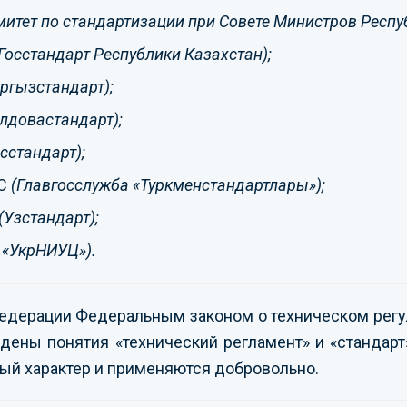
митет по стандартизации при Совете Министров Респу
Госстандарт Республики Казахстан);
ргызстандарт);
лдовастандарт);
сстандарт);
С
(Главгосслужба «Туркменстандартлары»);
(Узстандарт);
 «УкрНИУЦ»).
едерации Федеральным законом о техническом рег
дены понятия «технический регламент» и «стандарт
ый характер и применяются добровольно.