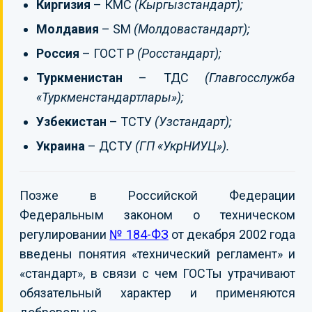
Киргизия
– КМС
(Кыргызстандарт);
Молдавия
– SM
(Молдовастандарт);
Россия
– ГОСТ Р
(Росстандарт);
Туркменистан
– ТДС
(Главгосслужба
«Туркменстандартлары»);
Узбекистан
– ТСТУ
(Узстандарт);
Украина
– ДСТУ
(ГП «УкрНИУЦ»).
Позже в Российской Федерации
Федеральным законом о техническом
регулировании
№ 184-ФЗ
от декабря 2002 года
введены понятия «технический регламент» и
«стандарт», в связи с чем ГОСТы утрачивают
обязательный характер и применяются