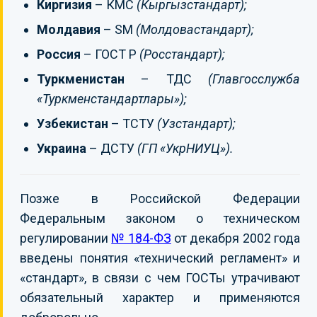
Киргизия
– КМС
(Кыргызстандарт);
Молдавия
– SM
(Молдовастандарт);
Россия
– ГОСТ Р
(Росстандарт);
Туркменистан
– ТДС
(Главгосслужба
«Туркменстандартлары»);
Узбекистан
– ТСТУ
(Узстандарт);
Украина
– ДСТУ
(ГП «УкрНИУЦ»).
Позже в Российской Федерации
Федеральным законом о техническом
регулировании
№ 184-ФЗ
от декабря 2002 года
введены понятия «технический регламент» и
«стандарт», в связи с чем ГОСТы утрачивают
обязательный характер и применяются