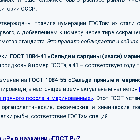
рритории СССР.
утверждены правила нумерации ГОСТов: их стали 
рвого, с добавлением к номеру через тире сокраще
смотра стандарта.
Это правило соблюдается и сейчас.
вки:
ГОСТ 1084-41 «Сельди и сардины (иваси) мари
порядковый номер ГОСТа, а
41
– соответствует году п
изменен на
ГОСТ 1084-55 «Сельди пряные и марин
ировке, и, в настоящее время актуальным является
я пряного посола и маринованные»
. Этот ГОСТ уст
органолептические, физические и химические пок
елки рыбы, соответствие ГОСТам специй.
 «Р» в названии «ГОСТ Р»?