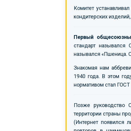
Комитет устанавливал
кондитерских изделий, 
Первый общесоюзный
стандарт назывался 
назывался «Пшеница. С
Знакомая нам аббрев
1940 года. В этом го
нормативом стал ГОСТ
Позже руководство 
территории страны про
(Интернет появился л
повторов в наимено