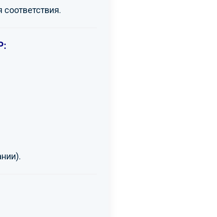
 соответствия.
Р:
ании).