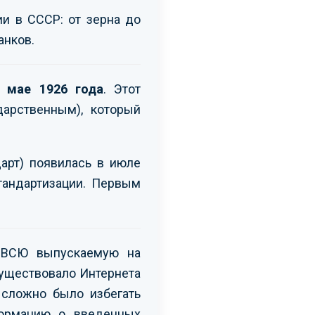
ии в СССР: от зерна до
анков.
 мае 1926 года
. Этот
дарственным), который
арт) появилась в июле
тандартизации. Первым
и ВСЮ выпускаемую на
существовало Интернета
 сложно было избегать
формацию о введенных