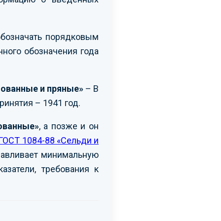
обозначать порядковым
нного обозначения года
нованные и пряные»
– В
ринятия – 1941 год.
ованные»
, а позже и он
ГОСТ 1084-88 «Сельди и
анавливает минимальную
азатели, требования к