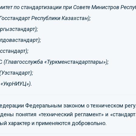
митет по стандартизации при Совете Министров Респу
Госстандарт Республики Казахстан);
ргызстандарт);
лдовастандарт);
сстандарт);
С
(Главгосслужба «Туркменстандартлары»);
(Узстандарт);
 «УкрНИУЦ»).
едерации Федеральным законом о техническом рег
дены понятия «технический регламент» и «стандарт
ый характер и применяются добровольно.