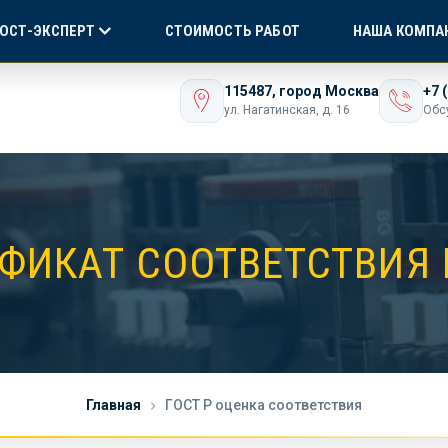
Я СЕРТИФИКАЦИЯ
БЕЗ ПОСРЕДНИКОВ!
ONLI
ГОСТ-ЭКСПЕРТ
СТОИМОСТЬ РАБОТ
НАША КОМПА
ашего бизнеса
115487, город Москва
+7 
ул. Нагатинская, д. 16
Обс
ФИКАТ СООТВЕТСТВИЯ 
Главная
ГОСТ Р оценка соответствия