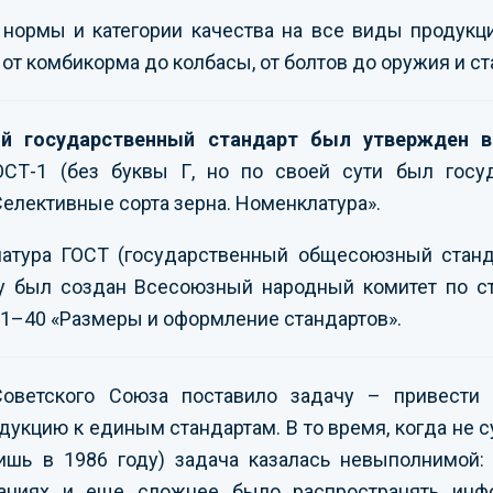
 нормы и категории качества на все виды продукц
от комбикорма до колбасы, от болтов до оружия и ст
 государственный стандарт был утвержден в
ОСТ-1 (без буквы Г, но по своей сути был госу
елективные сорта зерна. Номенклатура».
иатура ГОСТ (государственный общесоюзный станд
ду был создан Всесоюзный народный комитет по с
 1–40 «Размеры и оформление стандартов».
Советского Союза поставило задачу – привест
дукцию к единым стандартам. В то время, когда не 
ишь в 1986 году) задача казалась невыполнимой:
ваниях и еще сложнее было распространять ин