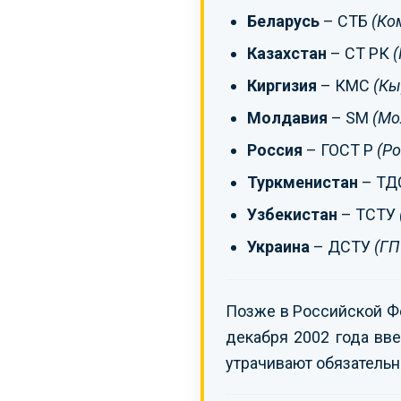
Беларусь
– СТБ
(Ко
Казахстан
– СТ РК
(
Киргизия
– КМС
(Кы
Молдавия
– SM
(Мо
Россия
– ГОСТ Р
(Ро
Туркменистан
– ТД
Узбекистан
– ТСТУ
Украина
– ДСТУ
(ГП
Позже в Российской Ф
декабря 2002 года вве
утрачивают обязательн