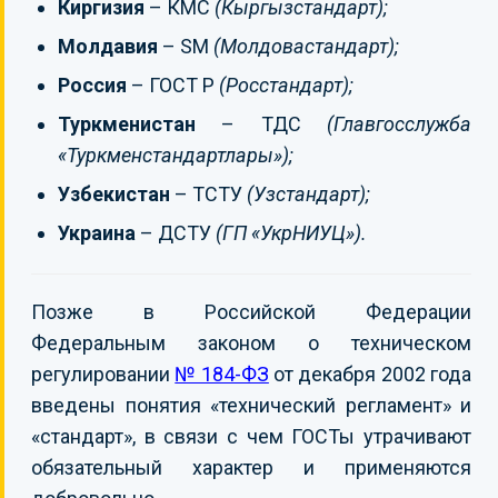
Киргизия
– КМС
(Кыргызстандарт);
Молдавия
– SM
(Молдовастандарт);
Россия
– ГОСТ Р
(Росстандарт);
Туркменистан
– ТДС
(Главгосслужба
«Туркменстандартлары»);
Узбекистан
– ТСТУ
(Узстандарт);
Украина
– ДСТУ
(ГП «УкрНИУЦ»).
Позже в Российской Федерации
Федеральным законом о техническом
регулировании
№ 184-ФЗ
от декабря 2002 года
введены понятия «технический регламент» и
«стандарт», в связи с чем ГОСТы утрачивают
обязательный характер и применяются