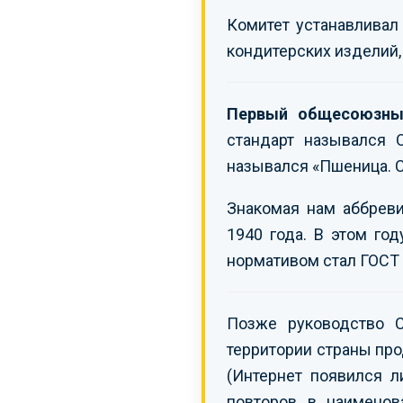
Комитет устанавливал
кондитерских изделий, 
Первый общесоюзный
стандарт назывался 
назывался «Пшеница. С
Знакомая нам аббрев
1940 года. В этом го
нормативом стал ГОСТ
Позже руководство 
территории страны про
(Интернет появился л
повторов в наимено