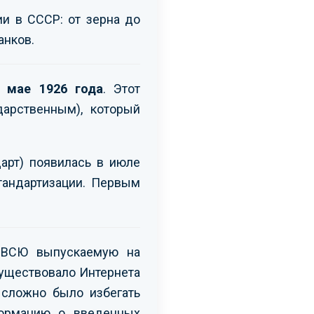
ии в СССР: от зерна до
анков.
 мае 1926 года
. Этот
дарственным), который
арт) появилась в июле
тандартизации. Первым
и ВСЮ выпускаемую на
существовало Интернета
 сложно было избегать
формацию о введенных