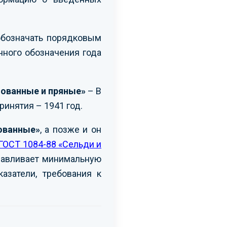
обозначать порядковым
нного обозначения года
нованные и пряные»
– В
ринятия – 1941 год.
ованные»
, а позже и он
ГОСТ 1084-88 «Сельди и
анавливает минимальную
азатели, требования к