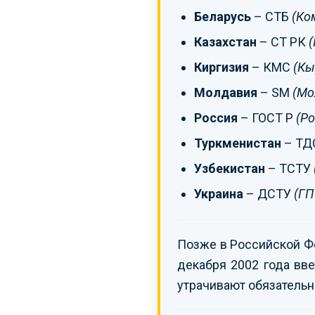
Беларусь
– СТБ
(Ко
Казахстан
– СТ РК
(
Киргизия
– КМС
(Кы
Молдавия
– SM
(Мо
Россия
– ГОСТ Р
(Ро
Туркменистан
– ТД
Узбекистан
– ТСТУ
Украина
– ДСТУ
(ГП
Позже в Российской Ф
декабря 2002 года вве
утрачивают обязательн