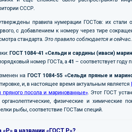
рритории СССР.
утверждены правила нумерации ГОСТов: их стали 
рвого, с добавлением к номеру через тире сокраще
смотра стандарта.
Это правило соблюдается и сейчас.
вки:
ГОСТ 1084-41 «Сельди и сардины (иваси) мари
порядковый номер ГОСТа, а
41
– соответствует году п
изменен на
ГОСТ 1084-55 «Сельди пряные и марин
ировке, и, в настоящее время актуальным является
я пряного посола и маринованные»
. Этот ГОСТ уст
органолептические, физические и химические пок
елки рыбы, соответствие ГОСТам специй.
 «Р» в названии «ГОСТ Р»?