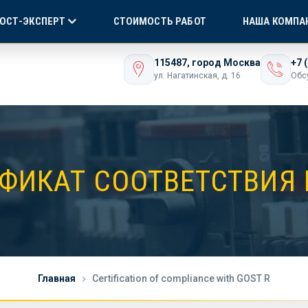
Я СЕРТИФИКАЦИЯ
БЕЗ ПОСРЕДНИКОВ!
ONLI
ГОСТ-ЭКСПЕРТ
СТОИМОСТЬ РАБОТ
НАША КОМПА
ашего бизнеса
115487, город Москва
+7 
ул. Нагатинская, д. 16
Обс
ФИКАТ СООТВЕТСТВИЯ 
Главная
Certification of compliance with GOST R