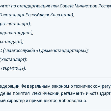
митет по стандартизации при Совете Министров Респу
Госстандарт Республики Казахстан);
ргызстандарт);
лдовастандарт);
сстандарт);
С
(Главгосслужба «Туркменстандартлары»);
(Узстандарт);
 «УкрНИУЦ»).
едерации Федеральным законом о техническом рег
дены понятия «технический регламент» и «стандарт
ый характер и применяются добровольно.