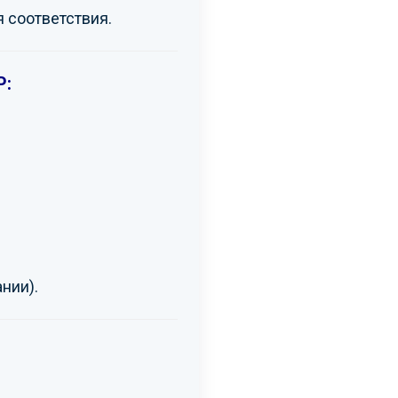
 соответствия.
Р:
ании).