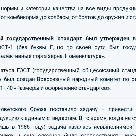
 нормы и категории качества на все виды продукц
от комбикорма до колбасы, от болтов до оружия и ст
 государственный стандарт был утвержден в
ОСТ-1 (без буквы Г, но по своей сути был госу
елективные сорта зерна. Номенклатура».
иатура ГОСТ (государственный общесоюзный станд
ду был создан Всесоюзный народный комитет по с
 1–40 «Размеры и оформление стандартов».
Советского Союза поставило задачу – привест
дукцию к единым стандартам. В то время, когда не 
ишь в 1986 году) задача казалась невыполнимой:
ваниях и еще сложнее было распространять ин