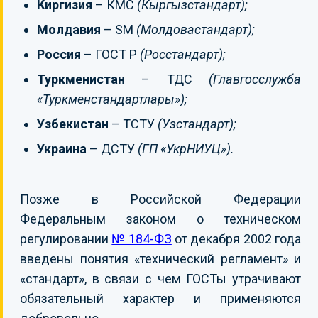
Киргизия
– КМС
(Кыргызстандарт);
Молдавия
– SM
(Молдовастандарт);
Россия
– ГОСТ Р
(Росстандарт);
Туркменистан
– ТДС
(Главгосслужба
«Туркменстандартлары»);
Узбекистан
– ТСТУ
(Узстандарт);
Украина
– ДСТУ
(ГП «УкрНИУЦ»).
Позже в Российской Федерации
Федеральным законом о техническом
регулировании
№ 184-ФЗ
от декабря 2002 года
введены понятия «технический регламент» и
«стандарт», в связи с чем ГОСТы утрачивают
обязательный характер и применяются