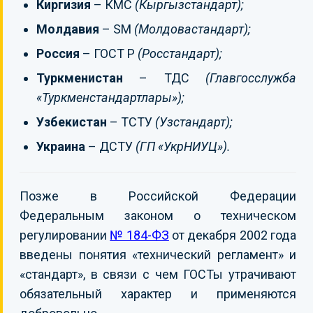
Киргизия
– КМС
(Кыргызстандарт);
Молдавия
– SM
(Молдовастандарт);
Россия
– ГОСТ Р
(Росстандарт);
Туркменистан
– ТДС
(Главгосслужба
«Туркменстандартлары»);
Узбекистан
– ТСТУ
(Узстандарт);
Украина
– ДСТУ
(ГП «УкрНИУЦ»).
Позже в Российской Федерации
Федеральным законом о техническом
регулировании
№ 184-ФЗ
от декабря 2002 года
введены понятия «технический регламент» и
«стандарт», в связи с чем ГОСТы утрачивают
обязательный характер и применяются